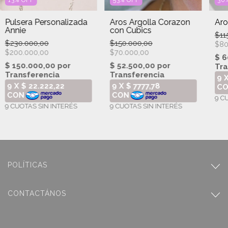
13
%
OFF
53
%
OFF
30
Pulsera Personalizada
Aros Argolla Corazon
Aro
Annie
con Cubics
$11
$230.000,00
$150.000,00
$80
$200.000,00
$70.000,00
POLÍTICAS
CONTACTÁNOS