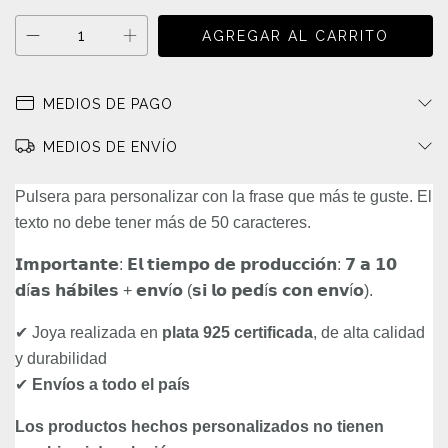
MEDIOS DE PAGO
MEDIOS DE ENVÍO
Pulsera para personalizar con la frase que más te guste. El
texto no debe tener más de 50 caracteres.
𝗜𝗺𝗽𝗼𝗿𝘁𝗮𝗻𝘁𝗲: 𝗘𝗹 𝘁𝗶𝗲𝗺𝗽𝗼 𝗱𝗲 𝗽𝗿𝗼𝗱𝘂𝗰𝗰𝗶𝗼́𝗻: 𝟳 𝗮 𝟭𝟬
𝗱í𝗮𝘀 𝗵𝗮́𝗯𝗶𝗹𝗲𝘀 + 𝗲𝗻𝘃í𝗼 (𝘀𝗶 𝗹𝗼 𝗽𝗲𝗱í𝘀 𝗰𝗼𝗻 𝗲𝗻𝘃í𝗼).
✔ Joya realizada en
plata 925 certificada
, de alta calidad
y durabilidad
✔
Envíos a todo el país
Los productos hechos personalizados no tienen