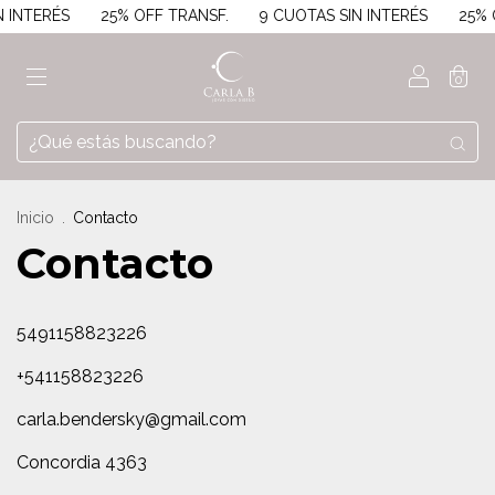
 INTERÉS
25% OFF TRANSF.
9 CUOTAS SIN INTERÉS
25% 
0
Inicio
.
Contacto
Contacto
5491158823226
+541158823226
carla.bendersky@gmail.com
Concordia 4363