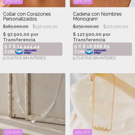
30
%
OFF
32
%
OFF
Collar con Corazones
Cadena con Nombres
Personalizados
Monogram
$185.000,00
$250.000,00
$130.000,00
$170.000,00
10
%
OFF
35
%
OFF