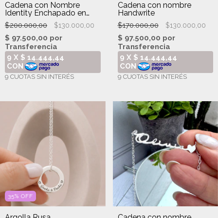
Cadena con Nombre
Cadena con nombre
Identity Enchapado en
Handwrite
Oro 18k
$200.000,00
$170.000,00
$130.000,00
$130.000,00
35
%
OFF
Argolla Rusa
Cadena con nombre