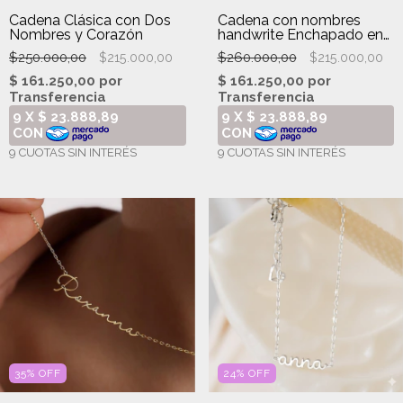
Cadena Clásica con Dos
Cadena con nombres
Nombres y Corazón
handwrite Enchapado en
oro 18k
$250.000,00
$260.000,00
$215.000,00
$215.000,00
35
%
OFF
24
%
OFF