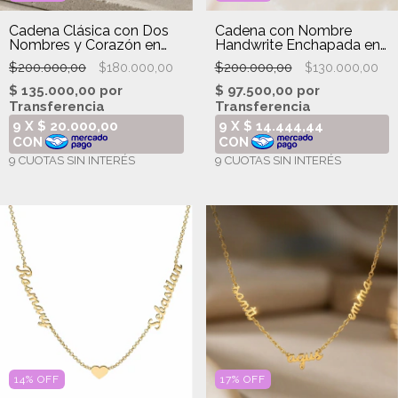
Cadena Clásica con Dos
Cadena con Nombre
Nombres y Corazón en
Handwrite Enchapada en
Plata 925
oro 18k
$200.000,00
$200.000,00
$180.000,00
$130.000,00
14
%
OFF
17
%
OFF