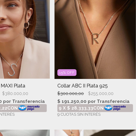
15
%
OFF
I MAXI Plata
Collar ABC II Plata 925
$300.000,00
$380.000,00
$255.000,00