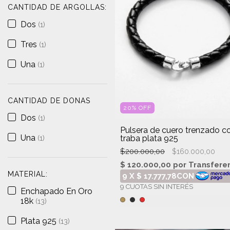
CANTIDAD DE ARGOLLAS:
Dos
(1)
Tres
(1)
Una
(1)
CANTIDAD DE DONAS
20
%
OFF
Dos
(1)
Pulsera de cuero trenzado c
Una
traba plata 925
(1)
$200.000,00
$160.000,00
MATERIAL:
Enchapado En Oro
18k
(13)
Plata 925
(13)