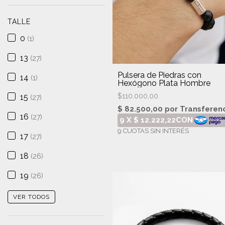
TALLE
0
(1)
13
(27)
Pulsera de Piedras con
14
(1)
Hexógono Plata Hombre
$110.000,00
15
(27)
16
(27)
17
(27)
18
(26)
19
(26)
VER TODOS