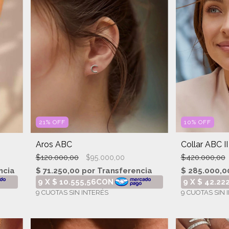
21
%
OFF
10
%
OFF
Aros ABC
Collar ABC I
$120.000,00
$420.000,00
$95.000,00