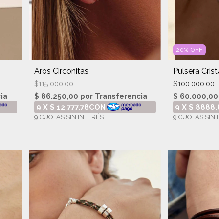
20
%
OFF
Aros Circonitas
Pulsera Cris
$100.000,00
$115.000,00