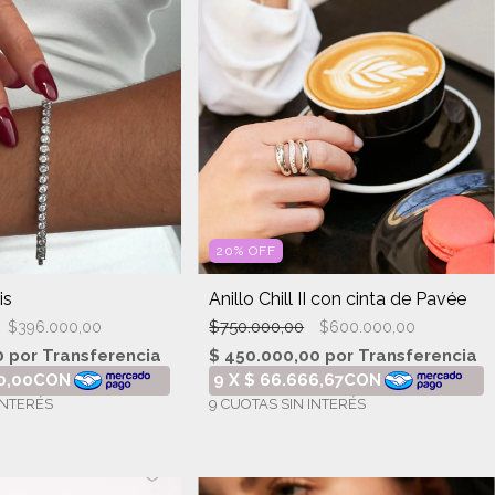
20
%
OFF
is
Anillo Chill II con cinta de Pavée
$750.000,00
$396.000,00
$600.000,00