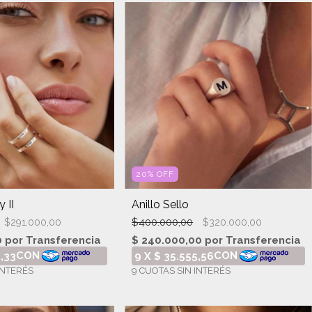
20
%
OFF
 II
Anillo Sello
$400.000,00
$291.000,00
$320.000,00