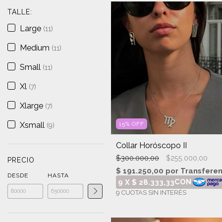
TALLE:
Large
(11)
Medium
(11)
Small
(11)
Xl
(7)
Xlarge
(7)
Xsmall
15
%
OFF
(9)
Collar Horóscopo II
$300.000,00
$255.000,00
PRECIO
DESDE
HASTA