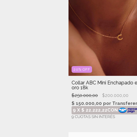
20
%
OFF
Collar ABC Mini Enchapado 
oro 18k
$250.000,00
$200.000,00