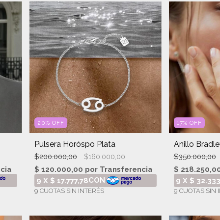
20
%
OFF
17
%
OFF
Pulsera Horóspo Plata
Anillo Bradley
$200.000,00
$350.000,00
$160.000,00