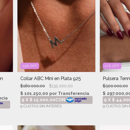
25
%
OFF
21
%
OFF
en
Collar ABC Mini en Plata 925
Pulsera Tenn
$180.000,00
$500.000,00
$135.000,00