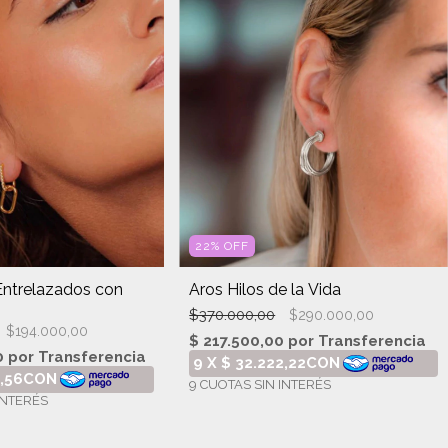
22
%
OFF
Entrelazados con
Aros Hilos de la Vida
$370.000,00
$290.000,00
$194.000,00