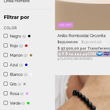
Linea Hombre
Filtrar por
16
%
OFF
COLOR
Anillo Romboidal Circonita
Negro
(5)
$155.000,00
$130.000,00
Rojo
(5)
Marrón
(2)
Azul
(3)
Blanco
(2)
Gris
(1)
Rosa
(1)
Verde
(1)