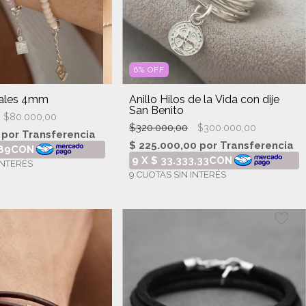
6
%
OFF
tales 4mm
Anillo Hilos de la Vida con dije
San Benito
$80.000,00
$320.000,00
$300.000,00