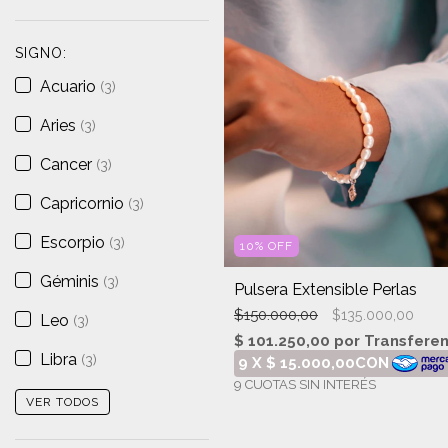
SIGNO:
Acuario
(3)
Aries
(3)
Cancer
(3)
Capricornio
(3)
Escorpio
(3)
10
%
OFF
Géminis
(3)
Pulsera Extensible Perlas
$150.000,00
$135.000,00
Leo
(3)
Libra
(3)
VER TODOS