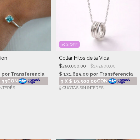
30
%
OFF
ion
Collar Hilos de la Vida
$250.000,00
$175.500,00