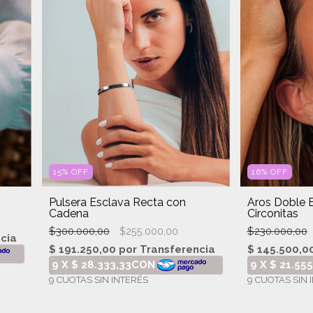
15
%
OFF
16
%
OFF
Pulsera Esclava Recta con
Aros Doble 
Cadena
Circonitas
$300.000,00
$230.000,00
$255.000,00