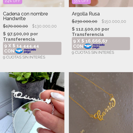
24
%
OFF
35
%
OFF
Cadena con nombre
Argolla Rusa
Handwrite
$230.000,00
$150.000,00
$170.000,00
$130.000,00