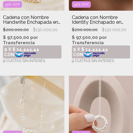
35
%
OFF
35
%
OFF
Cadena con Nombre
Cadena con Nombre
Handwrite Enchapada en
Identity Enchapado en
oro 18k
Oro 18k
$200.000,00
$200.000,00
$130.000,00
$130.000,00