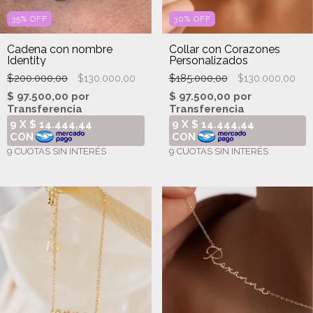
35
%
OFF
30
%
OFF
Cadena con nombre
Collar con Corazones
Identity
Personalizados
$200.000,00
$185.000,00
$130.000,00
$130.000,00