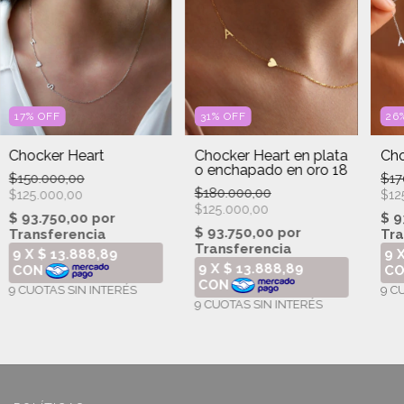
17
%
OFF
26
31
%
OFF
Chocker Heart
Cho
Chocker Heart en plata
o enchapado en oro 18
$150.000,00
$17
$180.000,00
$125.000,00
$12
$125.000,00