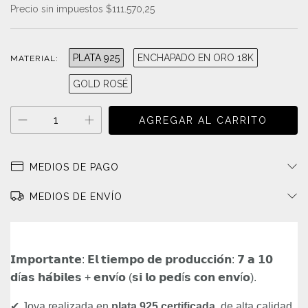
Precio sin impuestos
$111.570,25
PLATA 925
ENCHAPADO EN ORO 18K
MATERIAL:
GOLD ROSÉ
MEDIOS DE PAGO
MEDIOS DE ENVÍO
𝗜𝗺𝗽𝗼𝗿𝘁𝗮𝗻𝘁𝗲: 𝗘𝗹 𝘁𝗶𝗲𝗺𝗽𝗼 𝗱𝗲 𝗽𝗿𝗼𝗱𝘂𝗰𝗰𝗶𝗼́𝗻: 𝟳 𝗮 𝟭𝟬
𝗱í𝗮𝘀 𝗵𝗮́𝗯𝗶𝗹𝗲𝘀 + 𝗲𝗻𝘃í𝗼 (𝘀𝗶 𝗹𝗼 𝗽𝗲𝗱í𝘀 𝗰𝗼𝗻 𝗲𝗻𝘃í𝗼).
✔ Joya realizada en
plata 925 certificada
, de alta calidad