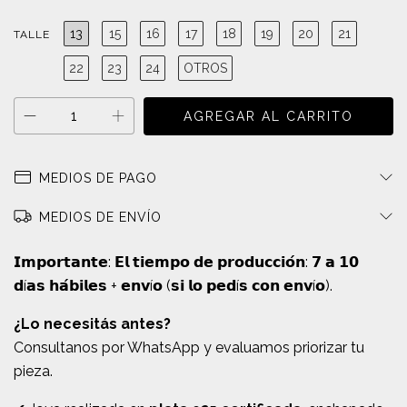
13
15
16
17
18
19
20
21
TALLE
22
23
24
OTROS
MEDIOS DE PAGO
MEDIOS DE ENVÍO
𝗜𝗺𝗽𝗼𝗿𝘁𝗮𝗻𝘁𝗲: 𝗘𝗹 𝘁𝗶𝗲𝗺𝗽𝗼 𝗱𝗲 𝗽𝗿𝗼𝗱𝘂𝗰𝗰𝗶𝗼́𝗻: 𝟳 𝗮 𝟭𝟬
𝗱í𝗮𝘀 𝗵𝗮́𝗯𝗶𝗹𝗲𝘀 + 𝗲𝗻𝘃í𝗼 (𝘀𝗶 𝗹𝗼 𝗽𝗲𝗱í𝘀 𝗰𝗼𝗻 𝗲𝗻𝘃í𝗼).
¿Lo necesitás antes?
Consultanos por WhatsApp y evaluamos priorizar tu
pieza.