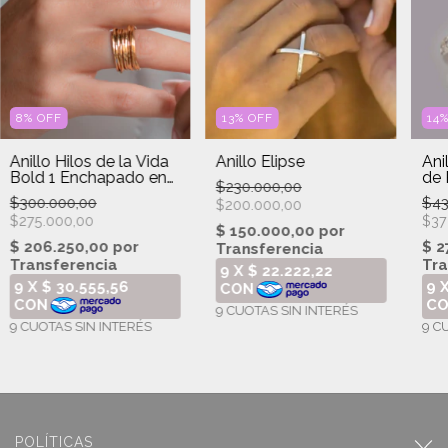
8
%
OFF
13
%
OFF
14
Anillo Hilos de la Vida
Anillo Elipse
Ani
Bold 1 Enchapado en
de 
$230.000,00
Oro
$300.000,00
$43
$200.000,00
$275.000,00
$37
POLÍTICAS